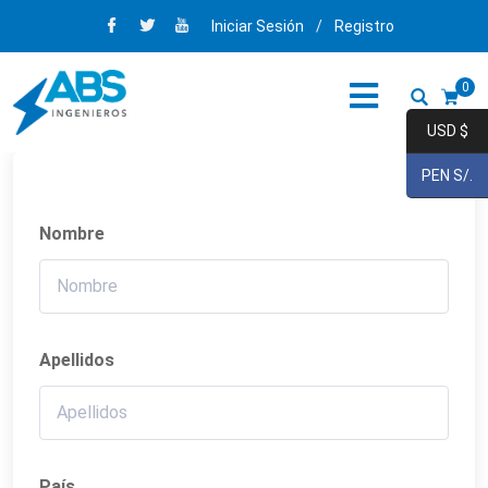
Iniciar Sesión
/
Registro
0
USD $
PEN S/.
Nombre
Apellidos
País