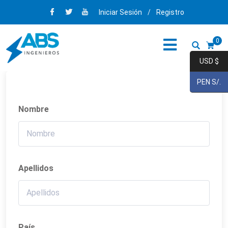
Iniciar Sesión
/
Registro
0
USD $
PEN S/.
Nombre
Apellidos
País