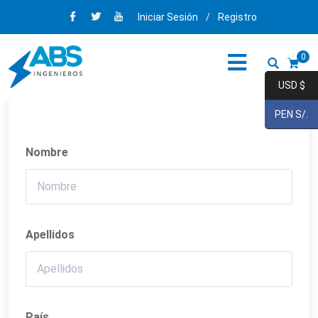
Iniciar Sesión
/
Registro
0
USD $
PEN S/.
Nombre
Apellidos
País