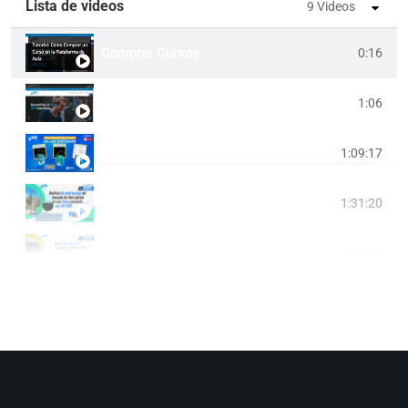
Lista de videos
9 Videos
Comprar Cursos
0:16
Iniciar Sesión En Aula-ABS Ingenieros
1:06
Introducción Al Manejo De Los Software - CAMRE
1:09:17
Webcast: Análisis De Sobrecarga Del Tensado De 
1:31:20
Webcast: Nuevas Opciones Del Software DIRED-C
56:31
IV CIV: Palabras De Bienvenida (1/13)
7:07
Instalación Del Software DLT-CAD 2024 - ABS Ing
1:47
Cálculos De Vano Máximo Permisible En Estructu
49:05