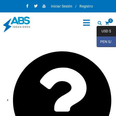
Iniciar Sesión
/
Registro
0
USD $
PEN S/.