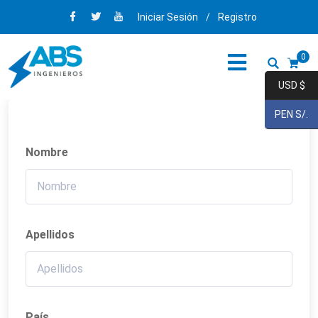
Iniciar Sesión
/
Registro
0
USD $
PEN S/.
Nombre
Apellidos
País