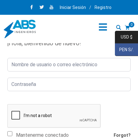
Iniciar Sesión
/
Registro
0
USD $
¡Hola, bienvenido de nuevo!
PEN S/.
Mantenerme conectado
Forgot?