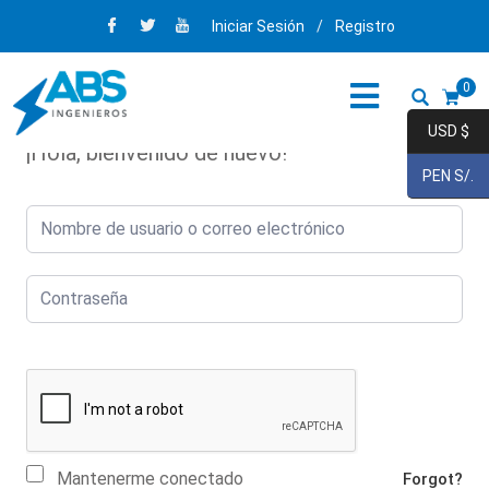
Iniciar Sesión
/
Registro
0
USD $
¡Hola, bienvenido de nuevo!
PEN S/.
Mantenerme conectado
Forgot?