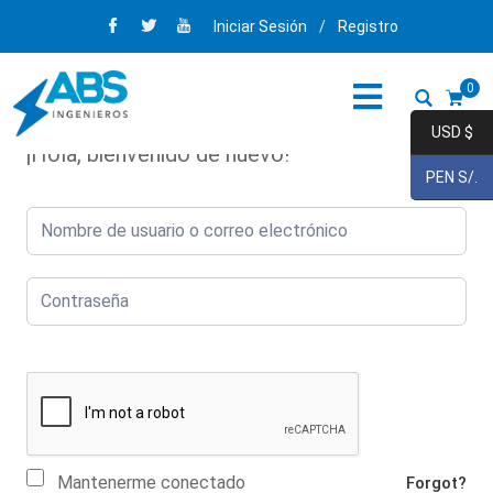
Iniciar Sesión
/
Registro
0
USD $
¡Hola, bienvenido de nuevo!
PEN S/.
Mantenerme conectado
Forgot?