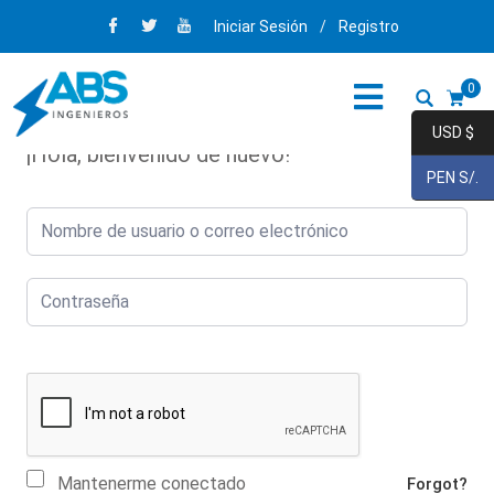
Iniciar Sesión
/
Registro
0
USD $
¡Hola, bienvenido de nuevo!
PEN S/.
Mantenerme conectado
Forgot?