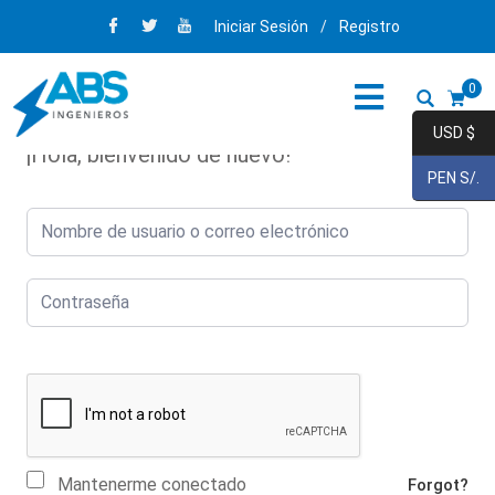
Iniciar Sesión
/
Registro
0
USD $
¡Hola, bienvenido de nuevo!
PEN S/.
Mantenerme conectado
Forgot?