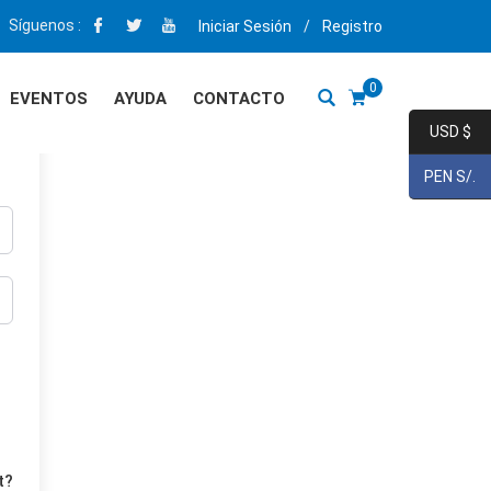
Síguenos :
Iniciar Sesión
/
Registro
0
EVENTOS
AYUDA
CONTACTO
USD $
PEN S/.
t?