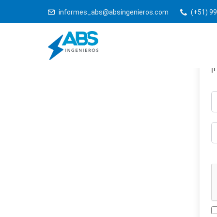
informes_abs@absingenieros.com
(+51) 99
¡