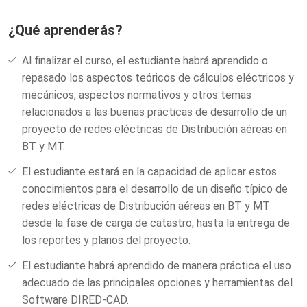
dibujo hasta los cálculos finales. Conocerá el entorno
gráfico del DIRED-CAD, reconocer las bases de datos de
¿Qué aprenderás?
materiales, selección y personalización de configuraciones,
ingreso del plano catastral o plano de Lotización,
Al finalizar el curso, el estudiante habrá aprendido o
configuraciones básicas, definición de los circuitos en BT y
repasado los aspectos teóricos de cálculos eléctricos y
MT, reportes de cálculos y planillas de estructuras y
mecánicos, aspectos normativos y otros temas
reporte de los planos del proyecto.
relacionados a las buenas prácticas de desarrollo de un
proyecto de redes eléctricas de Distribución aéreas en
BT y MT.
El estudiante estará en la capacidad de aplicar estos
conocimientos para el desarrollo de un diseño típico de
redes eléctricas de Distribución aéreas en BT y MT
desde la fase de carga de catastro, hasta la entrega de
los reportes y planos del proyecto.
El estudiante habrá aprendido de manera práctica el uso
adecuado de las principales opciones y herramientas del
Software DIRED-CAD.