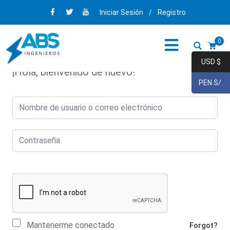
Iniciar Sesión
/
Registro
0
USD $
¡Hola, bienvenido de nuevo!
PEN S/.
Mantenerme conectado
Forgot?