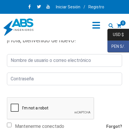
Iniciar Sesión
/
Registro
0
USD $
¡Hola, bienvenido de nuevo!
PEN S/.
Mantenerme conectado
Forgot?