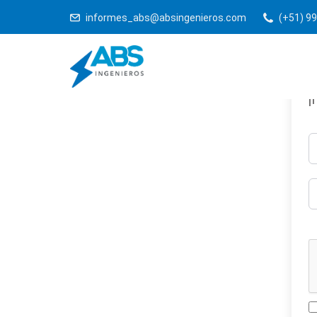
informes_abs@absingenieros.com
(+51) 99
¡