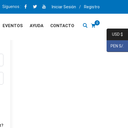
Síguenos :
Iniciar Sesión
/
Registro
0
EVENTOS
AYUDA
CONTACTO
USD $
PEN S/.
t?