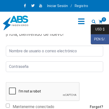
Iniciar Sesión
/
Registro
0
USD $
¡Hola, bienvenido de nuevo!
PEN S/.
Mantenerme conectado
Forgot?