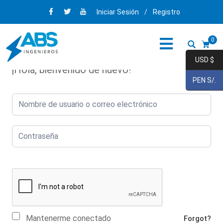
Iniciar Sesión
/
Registro
0
USD $
¡Hola, bienvenido de nuevo!
PEN S/.
Mantenerme conectado
Forgot?