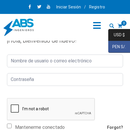
Iniciar Sesión
/
Registro
0
USD $
¡Hola, bienvenido de nuevo!
PEN S/.
Mantenerme conectado
Forgot?