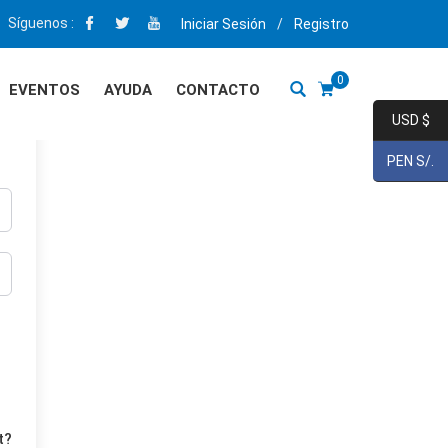
Síguenos :
Iniciar Sesión
/
Registro
0
EVENTOS
AYUDA
CONTACTO
USD $
PEN S/.
t?