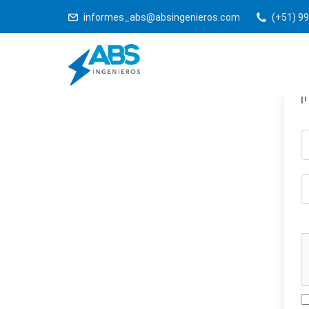
informes_abs@absingenieros.com
(+51) 99
¡