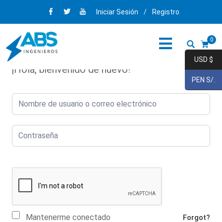
Iniciar Sesión
/
Registro
0
USD $
¡Hola, bienvenido de nuevo!
PEN S/.
Mantenerme conectado
Forgot?