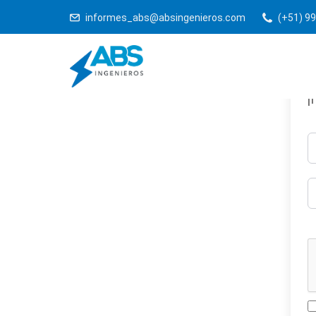
informes_abs@absingenieros.com
(+51) 99
¡