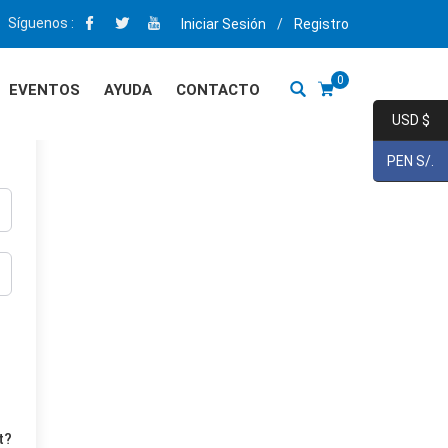
Síguenos :
Iniciar Sesión
/
Registro
0
EVENTOS
AYUDA
CONTACTO
USD $
PEN S/.
t?