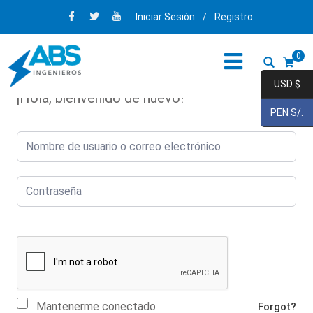
Iniciar Sesión
/
Registro
0
USD $
¡Hola, bienvenido de nuevo!
PEN S/.
Mantenerme conectado
Forgot?