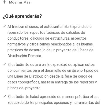
Mostrar Más
líneas de distribución eléctrica. Desde conocer el entorno
gráfico del Software, reconocer las bases de datos de
materiales, selección y personalización de configuraciones,
¿Qué aprenderás?
procesamiento detallado de datos topográficos,
distribución de estructuras, interpretación de alarmas
Al finalizar el curso, el estudiante habrá aprendido o
gráficas de incumplimiento, evaluación del proyecto por
repasado los aspectos teóricos de cálculos de
prestaciones mecánicas, reportes de cálculos y reporte de
conductores, cálculos de estructuras, aspectos
planos del proyecto.
normativos y otros temas relacionados a las buenas
prácticas de desarrollo de un proyecto de Líneas de
Distribución Primaria.
El estudiante estará en la capacidad de aplicar estos
conocimientos para el desarrollo de un diseño típico de
una Línea de Distribución desde la fase de carga de
datos topográficos, hasta la entrega de los reportes y
planos del proyecto.
El estudiante habrá aprendido de manera práctica el uso
adecuado de las principales opciones y herramientas del