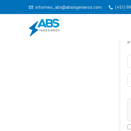
informes_abs@absingenieros.com
(+51) 99
¡