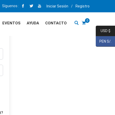
Síguenos :
Iniciar Sesión
/
Registro
0
EVENTOS
AYUDA
CONTACTO
USD $
PEN S/.
t?