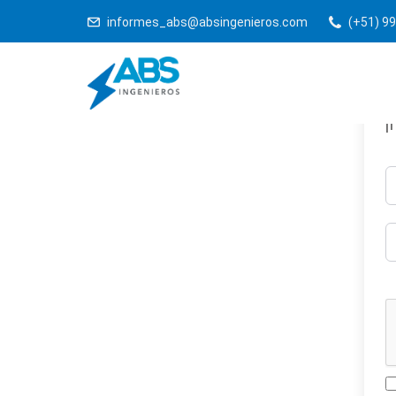
informes_abs@absingenieros.com
(+51) 99
¡