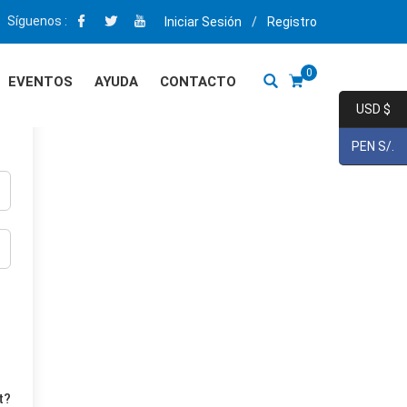
Síguenos :
Iniciar Sesión
/
Registro
0
EVENTOS
AYUDA
CONTACTO
USD $
PEN S/.
t?