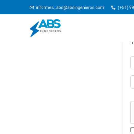
informes_abs@absingenieros.com
(+51) 99
¡