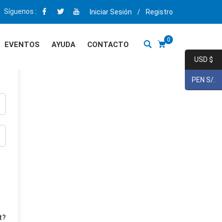
Síguenos :
Iniciar Sesión
/
Registro
0
EVENTOS
AYUDA
CONTACTO
USD $
PEN S/.
t?