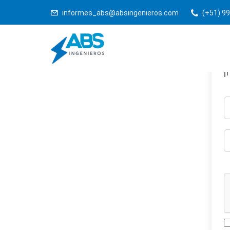
informes_abs@absingenieros.com
(+51) 99
¡