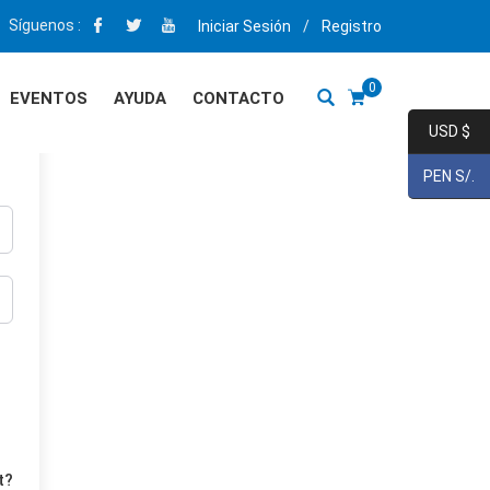
Síguenos :
Iniciar Sesión
/
Registro
0
EVENTOS
AYUDA
CONTACTO
USD $
PEN S/.
t?