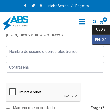
Iniciar Sesión
/
Registro
0
USD $
¡Hola, bienvenido de nuevo!
PEN S/.
Mantenerme conectado
Forgot?