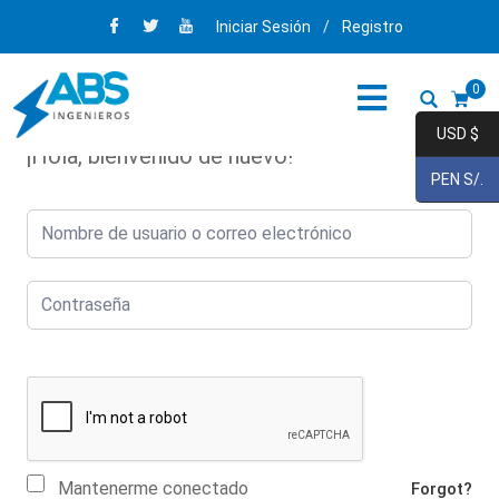
Iniciar Sesión
/
Registro
0
USD $
¡Hola, bienvenido de nuevo!
PEN S/.
Mantenerme conectado
Forgot?