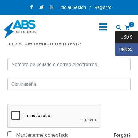
Iniciar Sesión
/
Registro
0
USD $
¡Hola, bienvenido de nuevo!
PEN S/.
Mantenerme conectado
Forgot?