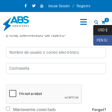
Iniciar Sesión
/
Registro
0
USD $
¡Hola, bienvenido de nuevo!
PEN S/.
Mantenerme conectado
Forgot?