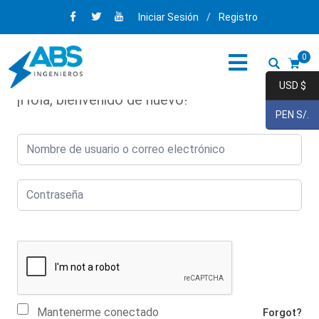
Iniciar Sesión
/
Registro
0
USD $
¡Hola, bienvenido de nuevo!
PEN S/.
Mantenerme conectado
Forgot?