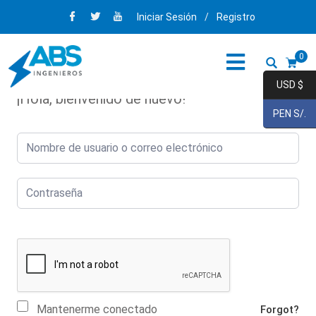
Iniciar Sesión
/
Registro
0
USD $
¡Hola, bienvenido de nuevo!
PEN S/.
Mantenerme conectado
Forgot?