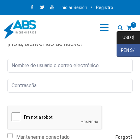
Iniciar Sesión
/
Registro
0
USD $
¡Hola, bienvenido de nuevo!
PEN S/.
Mantenerme conectado
Forgot?