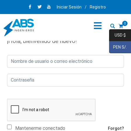
Iniciar Sesión
/
Registro
0
USD $
¡Hola, bienvenido de nuevo!
PEN S/.
Mantenerme conectado
Forgot?