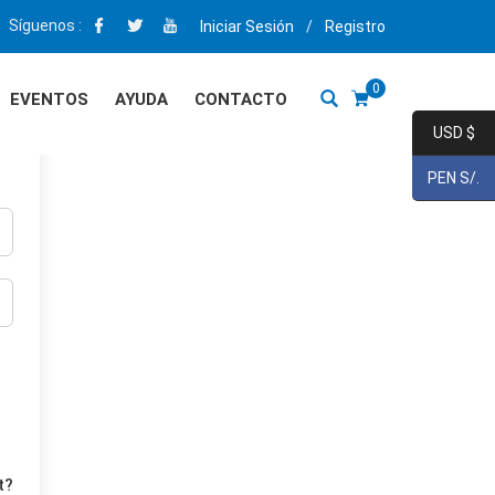
Síguenos :
Iniciar Sesión
/
Registro
0
EVENTOS
AYUDA
CONTACTO
USD $
PEN S/.
t?