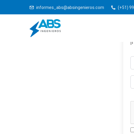
informes_abs@absingenieros.com
(+51) 99
¡