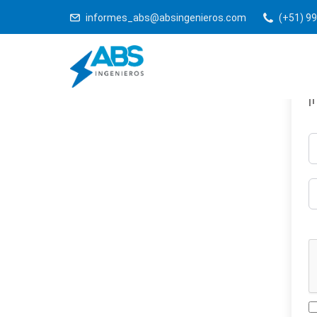
informes_abs@absingenieros.com
(+51) 99
¡