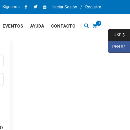
Síguenos :
Iniciar Sesión
/
Registro
0
EVENTOS
AYUDA
CONTACTO
USD $
PEN S/.
t?