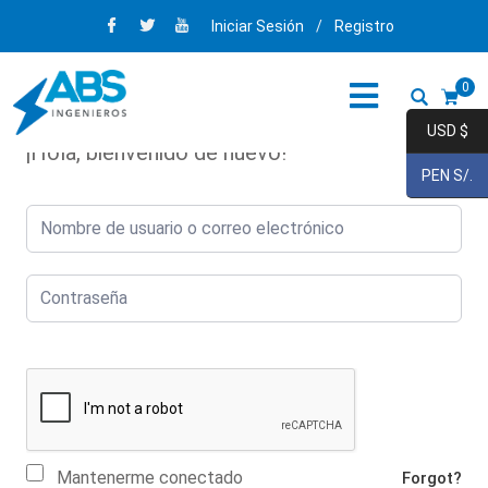
Iniciar Sesión
/
Registro
0
USD $
¡Hola, bienvenido de nuevo!
PEN S/.
Mantenerme conectado
Forgot?