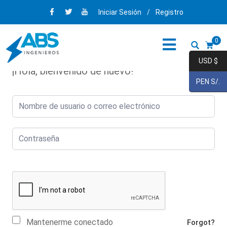
Iniciar Sesión
/
Registro
0
USD $
¡Hola, bienvenido de nuevo!
PEN S/.
Mantenerme conectado
Forgot?