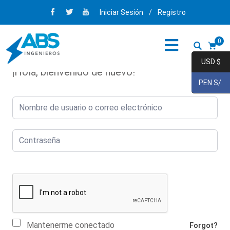
Iniciar Sesión
/
Registro
0
USD $
¡Hola, bienvenido de nuevo!
PEN S/.
Mantenerme conectado
Forgot?