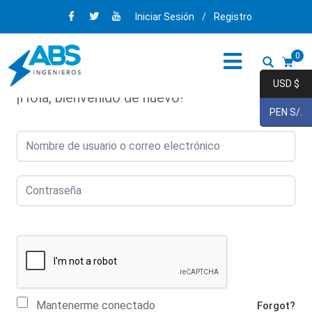
Iniciar Sesión
/
Registro
0
USD $
¡Hola, bienvenido de nuevo!
PEN S/.
Mantenerme conectado
Forgot?