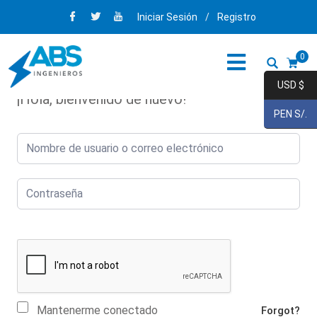
Iniciar Sesión
/
Registro
0
USD $
¡Hola, bienvenido de nuevo!
PEN S/.
Mantenerme conectado
Forgot?