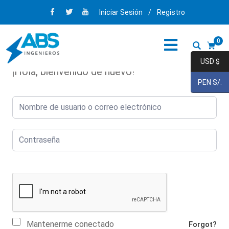
Iniciar Sesión
/
Registro
0
USD $
¡Hola, bienvenido de nuevo!
PEN S/.
Mantenerme conectado
Forgot?