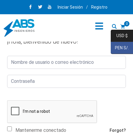
Iniciar Sesión
/
Registro
0
USD $
¡Hola, bienvenido de nuevo!
PEN S/.
Mantenerme conectado
Forgot?