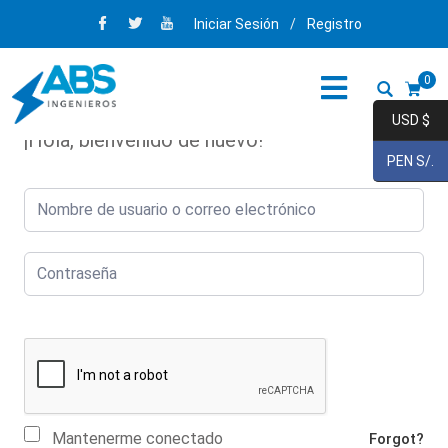
Iniciar Sesión
/
Registro
0
USD $
¡Hola, bienvenido de nuevo!
PEN S/.
Mantenerme conectado
Forgot?