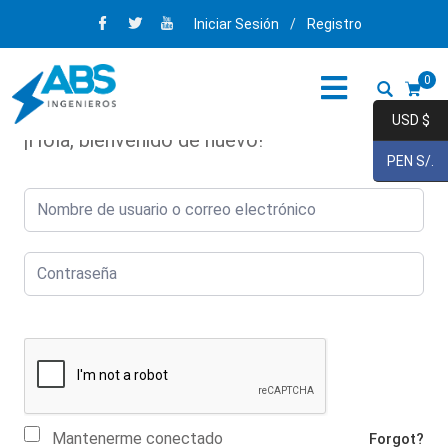
Iniciar Sesión
/
Registro
0
USD $
¡Hola, bienvenido de nuevo!
PEN S/.
Mantenerme conectado
Forgot?