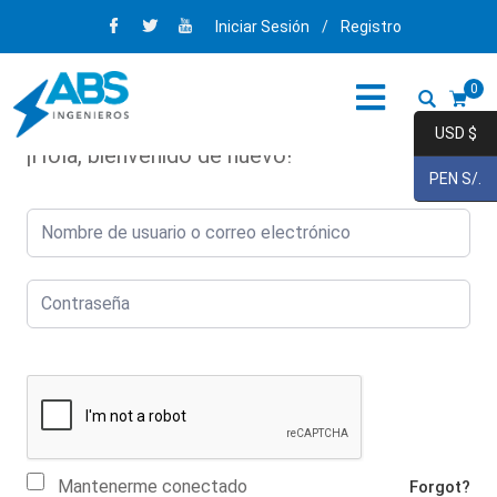
Iniciar Sesión
/
Registro
0
USD $
¡Hola, bienvenido de nuevo!
PEN S/.
Mantenerme conectado
Forgot?