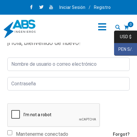
Iniciar Sesión
/
Registro
0
USD $
¡Hola, bienvenido de nuevo!
PEN S/.
Mantenerme conectado
Forgot?