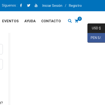
Síguenos :
Iniciar Sesión
/
Registro
0
EVENTOS
AYUDA
CONTACTO
USD $
PEN S/.
t?