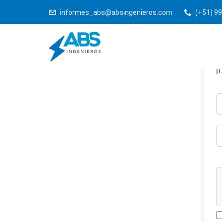
informes_abs@absingenieros.com
(+51) 99
¡