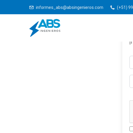
informes_abs@absingenieros.com
(+51) 99
¡