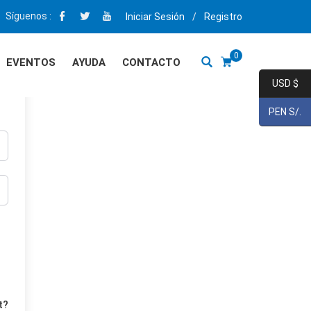
Síguenos :
Iniciar Sesión
/
Registro
0
EVENTOS
AYUDA
CONTACTO
USD $
PEN S/.
t?